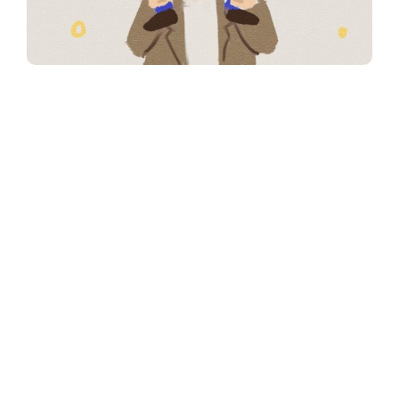
Procreate
TourBox
Tags:
NEXT
TourBox Console 广告
PREVIOUS
平面 / 三维设计 2023