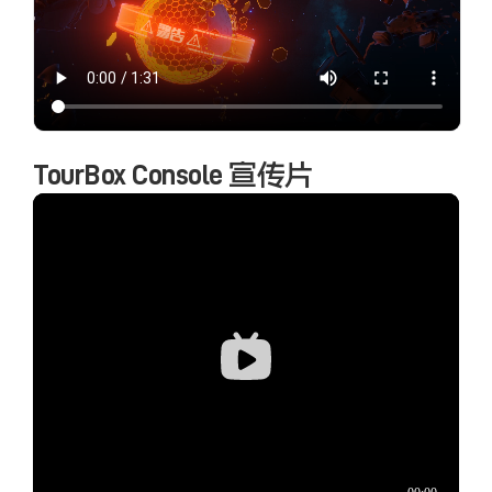
TourBox Console 宣传片