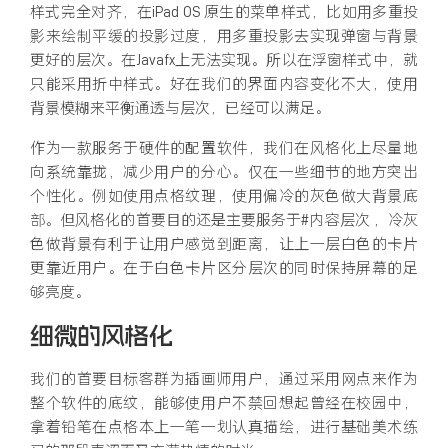
样式完全对齐，在iPad OS 原生的菜单样式，比如用多重投
影来绘制平缓的投影过度，用多重投影去实现弹窗与背景
更好的层次。在Javafx上无法实现。所以在浮窗样式中，就
只能采用折中样式。好在我们的界面内容变化不大，使用
背景模糊来平衡通透与层次，已经可以满足。
作为一款服务于硬件的配置软件，我们在风格化上尽量地
向系统靠拢，减少用户的分心。仅在一些细节的地方突出
个性化。例如使用点格纹理，使用偏冷的灰色做大背景底
部。但风格化的首要目的还是主要服务于#内容层次 ，冷灰
色做背景有利于让用户感觉到距离，让上一层白色的卡片
更靠近用户。在于白色卡片区分层次的同时保持屏幕的足
够亮度。
细微的风格化
我们的首要目标客群为插画师用户，通过采用网点来作为
整个软件的底纹，能够使用户不禁回想起曾经在校园中，
拿着铅笔在点格本上一笔一划认真描绘，进行基础美术练