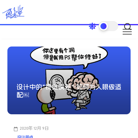
Skip
to
content
设计中的“视觉误差”-如何为人眼做适
配￼
2020年 12月 9日
设计观点