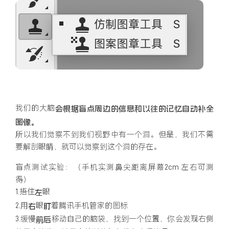
我们的大脑
会根据盲点周边的信息和以往的记忆自动补全
图像。
所以我们觉察不到我们视野中有一个洞。但是，我们不需
要解剖眼睛，就可以觉察到这个洞的存在。
盲点测试实验：（手机实测鼻尖距离屏幕2cm 左右可测
得）
1.捂住
眼
左
2.用
眼
着腾讯手机管家的图标
右
盯
3.缓慢
移动自己的脑袋，找到一个位置，你会发现右侧
前后