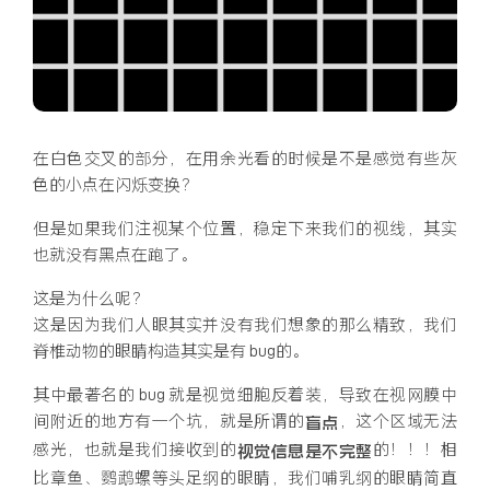
在白色交叉的部分，在用余光看的时候是不是感觉有些灰
色的小点在闪烁变换？
但是如果我们注视某个位置，稳定下来我们的视线，其实
也就没有黑点在跑了。
这是为什么呢？
这是因为我们人眼其实并没有我们想象的那么精致，我们
脊椎动物的眼睛构造其实是有 bug的。
其中最著名的 bug 就是视觉细胞反着装，导致在视网膜中
间附近的地方有一个坑，就是所谓的
，这个区域无法
盲点
感光，也就是我们接收到的
的！！！相
视觉信息是不完整
比章鱼、鹦鹉螺等头足纲的眼睛，我们哺乳纲的眼睛简直