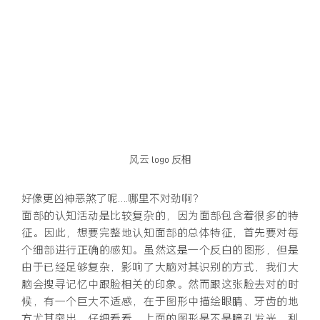
风云 logo 反相
好像更凶神恶煞了呢….哪里不对劲啊？
面部的认知活动是比较复杂的，因为面部包含着很多的特
征。因此，想要完整地认知面部的总体特征，首先要对每
个细部进行正确的感知。虽然这是一个反白的图形，但是
由于已经足够复杂，影响了大脑对其识别的方式，我们大
脑会搜寻记忆中跟脸相关的印象。然而跟这张脸去对的时
候，有一个巨大不适感，在于图形中描绘眼睛、牙齿的地